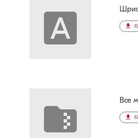
Шриф
С
Все 
С