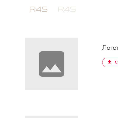
Логот
С