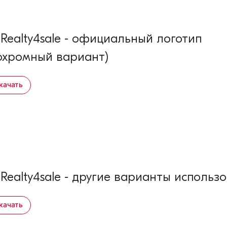
 Realty4sale - официальный логотип
охромный вариант)
качать
 Realty4sale - другие варианты использ
качать