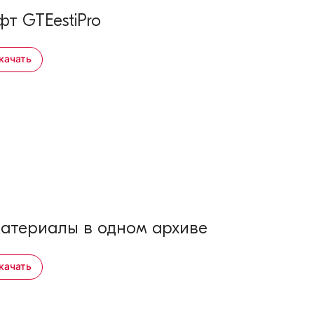
т GTEestiPro
качать
материалы в одном архиве
качать