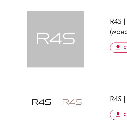
R4S |
(мон
С
R4S |
С