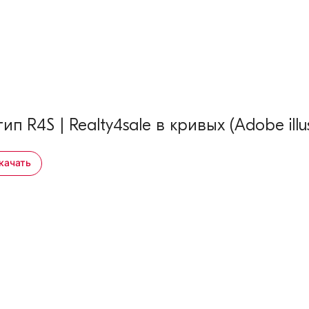
ип R4S | Realty4sale в кривых (Adobe illus
качать