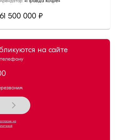
«Правда кофе»
Арендатор:
61 500 000
₽
убликуются на сайте
 телефону
00
ерезвоним
согласие на
олитикой