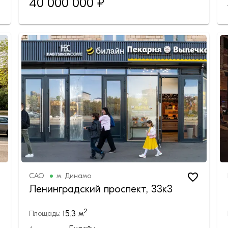
40 000 000
₽
САО
м.
Динамо
Ленинградский проспект, 33к3
2
15.3
м
Площадь: