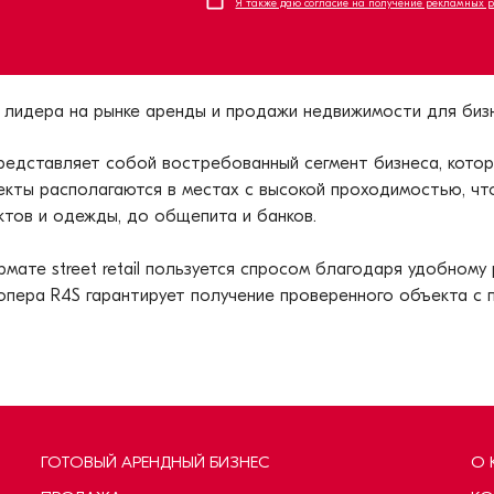
Я также даю согласие на получение рекламных 
 лидера на рынке аренды и продажи недвижимости для бизн
едставляет собой востребованный сегмент бизнеса, котор
екты располагаются в местах с высокой проходимостью, чт
ктов и одежды, до общепита и банков.
ате street retail пользуется спросом благодаря удобному
пера R4S гарантирует получение проверенного объекта с 
ГОТОВЫЙ АРЕНДНЫЙ БИЗНЕС
О 