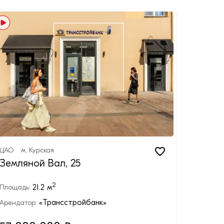
ЦАО
м.
Курская
Земляной Вал, 25
2
21.2
м
Площадь:
«Трансстройбанк»
Арендатор: