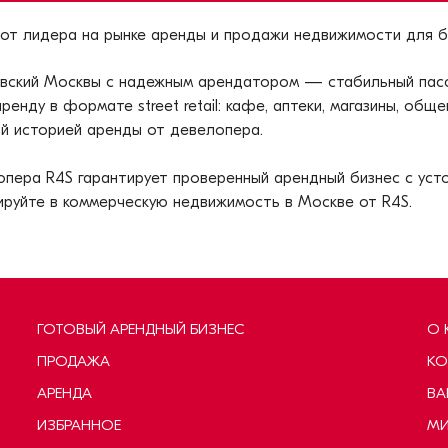
от лидера на рынке аренды и продажи недвижимости для б
вский
Москвы с надежным арендатором — стабильный пасси
нду в формате street retail: кафе, аптеки, магазины, обще
й историей аренды от девелопера.
пера R4S гарантирует проверенный арендный бизнес с уст
ируйте в коммерческую недвижимость в Москве от R4S.
ГОТОВЫЙ АРЕНДНЫЙ БИЗНЕС
О 
ПРОДАЖА
КО
АРЕНДА
ВА
ИЗБРАННОЕ
МИ