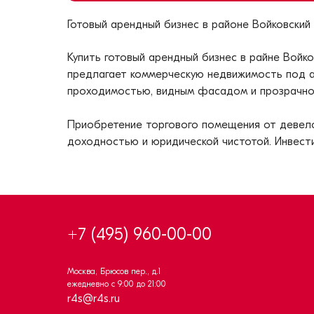
Готовый арендный бизнес в районе
Войковский
Купить готовый арендный бизнес в райне
Войко
предлагает коммерческую недвижимость под аре
проходимостью, видным фасадом и прозрачно
Приобретение торгового помещения от девело
доходностью и юридической чистотой. Инвест
+7 (495) 960-00-00
Москва, Брюсов пер., д.1
ежедневно с 9:00 до 21:00
r4s@r4s.ru