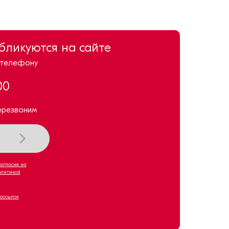
убликуются на сайте
 телефону
00
ерезвоним
согласие на
олитикой
рассылок