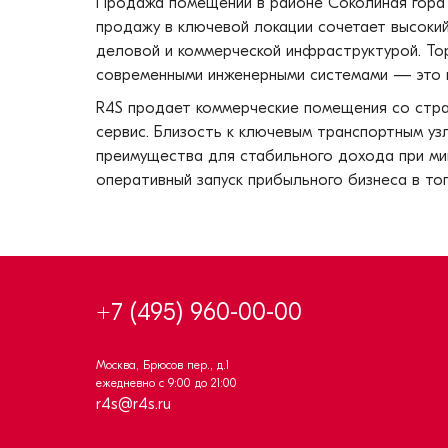
Продажа помещений в районе Соколиная гора
продажу в ключевой локации сочетает высоки
деловой и коммерческой инфраструктурой. Тор
современными инженерными системами — это го
R4S продает коммерческие помещения со стра
сервис. Близость к ключевым транспортным уз
преимущества для стабильного дохода при ми
оперативный запуск прибыльного бизнеса в то
+7 (495) 960-00-00
Москва, Брюсов пер., д.1
ежедневно с 9:00 до 21:00
r4s@r4s.ru