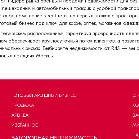
 от лидера рынка аренды и продажи недвижимости для биз
й пешеходный и автомобильный трафик с удобной транспор
говое помещение street retail на первых этажах с простор
товый бизнес под ключ для кафе, аптек, магазинов одежды
тегическим расположением, гарантируя прозрачность сдело
лам обеспечивает круглосуточный поток клиентов, а развит
нимальных рисках. Выбирайте недвижимость от R4S — мы 
повых локациях Москвы.
ГОТОВЫЙ АРЕНДНЫЙ БИЗНЕС
О 
ПРОДАЖА
КО
АРЕНДА
ВА
ИЗБРАННОЕ
МИ
НА
ЗАГОРОДНАЯ НЕДВИЖИМОСТЬ