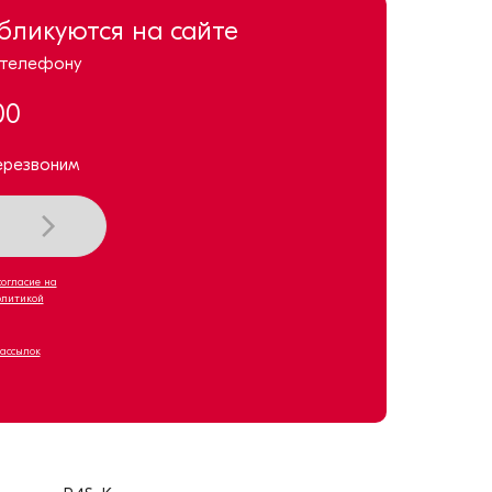
убликуются на сайте
 телефону
00
ерезвоним
согласие на
олитикой
рассылок