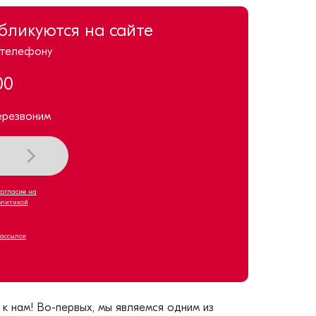
убликуются на сайте
 телефону
00
ерезвоним
согласие на
олитикой
рассылок
к нам! Во-первых, мы являемся одним из