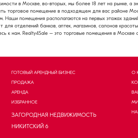
мости в Москве, во-вторых, мы более 18 лет на рынке, а зна
ить торговое помещение в подходящем для вас районе Мос
. Наши помещения располагаются на первых этажах здани
ля отделений банков, аптек, магазинов, салонов красоты и
 к нам. Realty4Sale – это торговые помещения в Москве о
ГОТОВЫЙ АРЕНДНЫЙ БИЗНЕС
О 
ПРОДАЖА
КО
АРЕНДА
ВА
ИЗБРАННОЕ
МИ
НА
ЗАГОРОДНАЯ НЕДВИЖИМОСТЬ
НИКИТСКИЙ 6