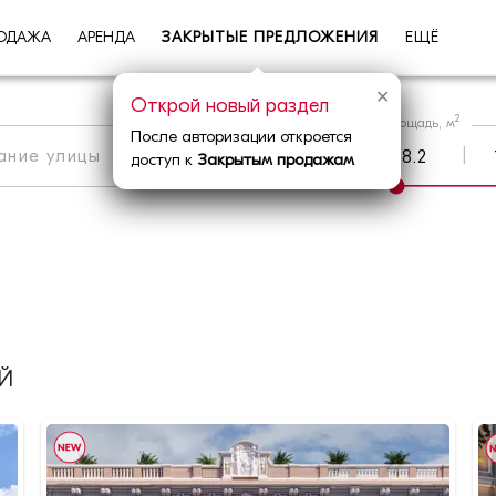
ОДАЖА
АРЕНДА
ЗАКРЫТЫЕ ПРЕДЛОЖЕНИЯ
ЕЩЁ
✕
Открой новый раздел
2
Площадь, м
После авторизации откроется
|
Метро
|
Округ
доступ к
Закрытым продажам
Й