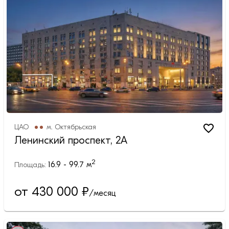
ЦАО
м.
Октябрьская
Ленинский проспект, 2А
2
16.9 - 99.7
м
Площадь:
от 430 000
₽
/месяц