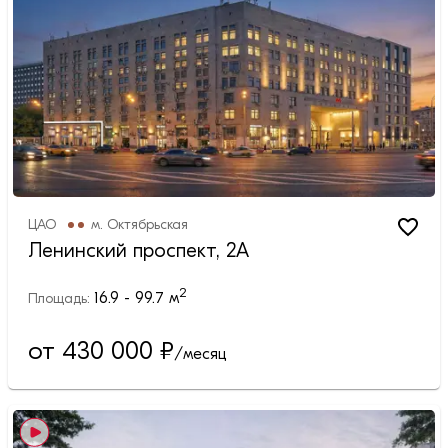
ЦАО
м.
Октябрьская
Ленинский проспект, 2А
2
16.9 - 99.7
м
Площадь:
от 430 000
₽
/месяц