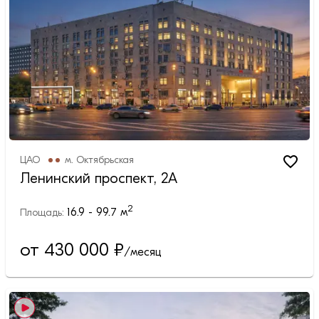
ЦАО
м.
Октябрьская
Ленинский проспект, 2А
2
16.9 - 99.7
м
Площадь:
от 430 000
₽
/месяц