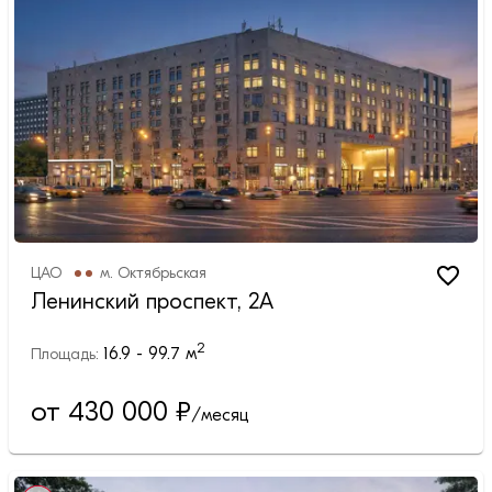
ЦАО
м.
Октябрьская
Ленинский проспект, 2А
2
16.9 - 99.7
м
Площадь:
от 430 000
₽
/месяц