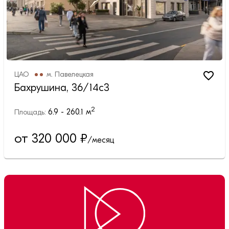
ЦАО
м.
Павелецкая
Бахрушина, 36/14с3
2
6.9 - 260.1
м
Площадь:
от 320 000
₽
/месяц