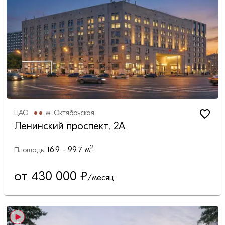
ЦАО
м.
Октябрьская
Ленинский проспект, 2А
2
16.9 - 99.7
м
Площадь:
от 430 000
₽
/месяц