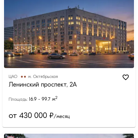
ЦАО
м.
Октябрьская
Ленинский проспект, 2А
2
16.9 - 99.7
м
Площадь:
от 430 000
₽
/месяц