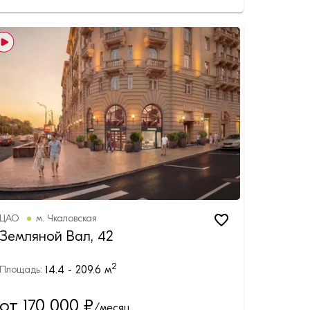
ЦАО
м.
Чкаловская
Земляной Вал, 42
2
14.4 - 209.6
м
Площадь:
от 170 000
₽
/месяц