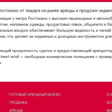
остокино от лидера на рынке аренды и продажи недвиж
окации у метро Ростокино с высоким пешеходным и автомо
птек, магазинов одежды, продуктовых лавок, общепита и б
дельным входом обеспечивает большую видимость и легкий 
и, что делает их надежным и доходным инструментом для
рующий прозрачность сделок и предоставляющий арендатор
street retail – свободные коммерческие помещения с прове
.
ГОТОВЫЙ АРЕНДНЫЙ БИЗНЕС
О 
ПРОДАЖА
КО
АРЕНДА
ВА