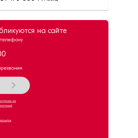
убликуются на сайте
 телефону
00
ерезвоним
согласие на
олитикой
рассылок