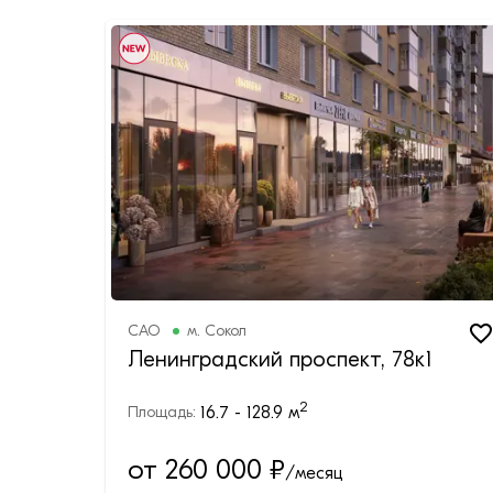
САО
м.
Сокол
Ленинградский проспект, 78к1
2
16.7 - 128.9
м
Площадь:
от 260 000
₽
/месяц