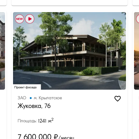
ЗАО
м.
Крылатское
Жуковка, 76
2
1241
м
Площадь:
7 600 000
₽
/месяц