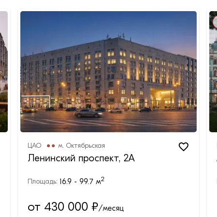
ЦАО
м.
Октябрьская
Ленинский проспект, 2А
2
16.9 - 99.7
м
Площадь:
от 430 000
₽
/месяц