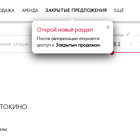
ОДАЖА
АРЕНДА
ЗАКРЫТЫЕ ПРЕДЛОЖЕНИЯ
ЕЩЁ
✕
Открой новый раздел
2
Площадь, м
После авторизации откроется
|
Метро
|
Округ
доступ к
Закрытым продажам
СТОКИНО
ми.