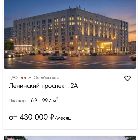
ЦАО
м.
Октябрьская
Ленинский проспект, 2А
2
16.9 - 99.7
м
Площадь:
от 430 000
₽
/месяц