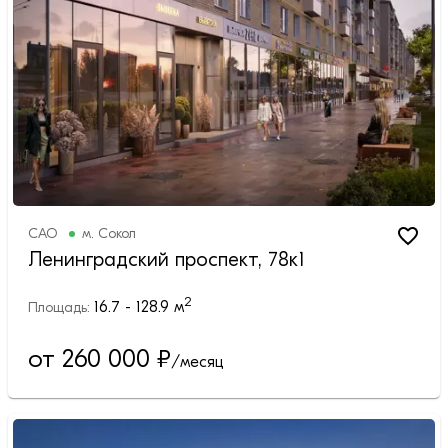
САО
м.
Сокол
Ленинградский проспект, 78к1
2
16.7 - 128.9
м
Площадь:
от 260 000
₽
/месяц