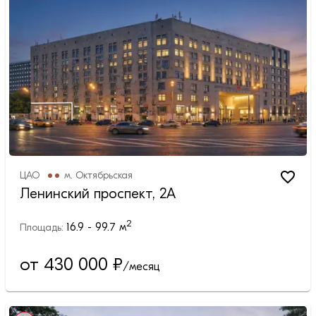
ЦАО
м.
Октябрьская
Ленинский проспект, 2А
2
16.9 - 99.7
м
Площадь:
от 430 000
₽
/месяц