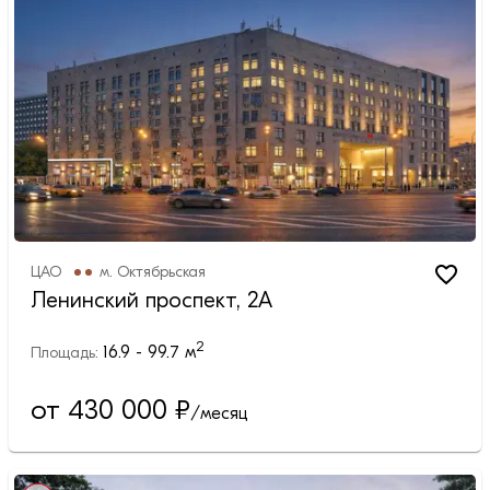
ЦАО
м.
Октябрьская
Ленинский проспект, 2А
2
16.9 - 99.7
м
Площадь:
от 430 000
₽
/месяц