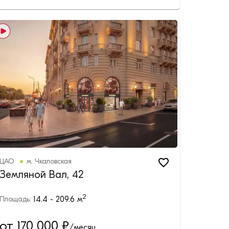
ЦАО
м.
Чкаловская
Земляной Вал, 42
2
14.4 - 209.6
м
Площадь:
от 170 000
₽
/месяц