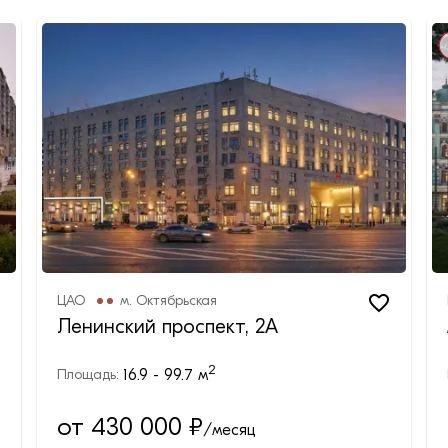
ЦАО
м.
Октябрьская
Ленинский проспект, 2А
2
16.9 - 99.7
м
Площадь:
от 430 000
₽
/месяц