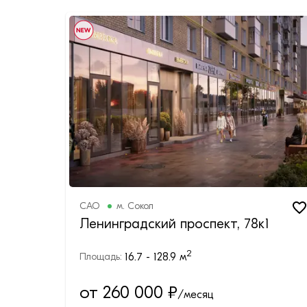
САО
м.
Сокол
Ленинградский проспект, 78к1
2
16.7 - 128.9
м
Площадь:
от 260 000
₽
/месяц