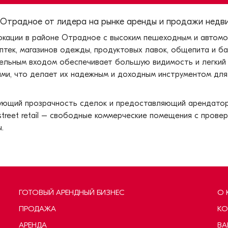
Отрадное от лидера на рынке аренды и продажи недви
окации в районе Отрадное с высоким пешеходным и автом
птек, магазинов одежды, продуктовых лавок, общепита и б
дельным входом обеспечивает большую видимость и легкий 
и, что делает их надежным и доходным инструментом для
рующий прозрачность сделок и предоставляющий арендатор
street retail – свободные коммерческие помещения с прове
.
ГОТОВЫЙ АРЕНДНЫЙ БИЗНЕС
О 
ПРОДАЖА
КО
АРЕНДА
ВА