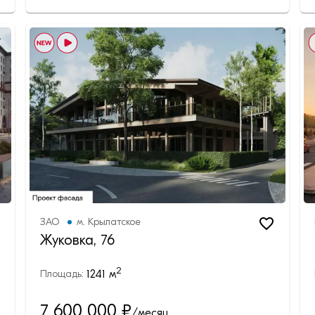
ЗАО
м.
Крылатское
Жуковка, 76
2
1241
м
Площадь:
7 600 000
₽
/месяц