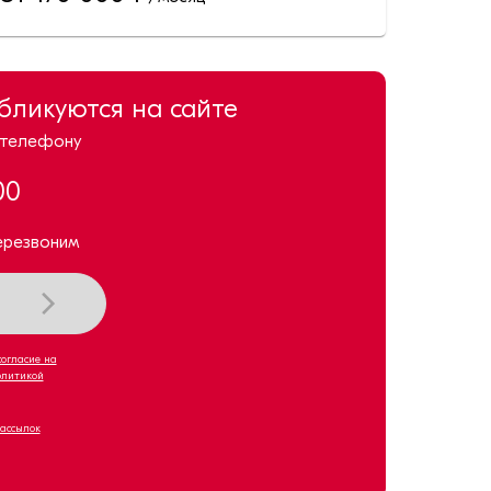
убликуются на сайте
 телефону
00
ерезвоним
согласие на
олитикой
рассылок