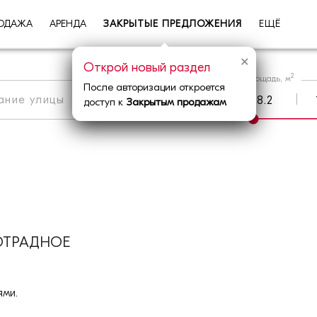
ОДАЖА
АРЕНДА
ЗАКРЫТЫЕ ПРЕДЛОЖЕНИЯ
ЕЩЁ
✕
Открой новый раздел
2
Площадь, м
После авторизации откроется
|
Метро
|
Округ
доступ к
Закрытым продажам
ОТРАДНОЕ
ми.