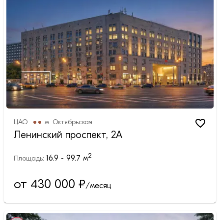
ЦАО
м.
Октябрьская
Ленинский проспект, 2А
2
16.9 - 99.7
м
Площадь:
от 430 000
₽
/месяц