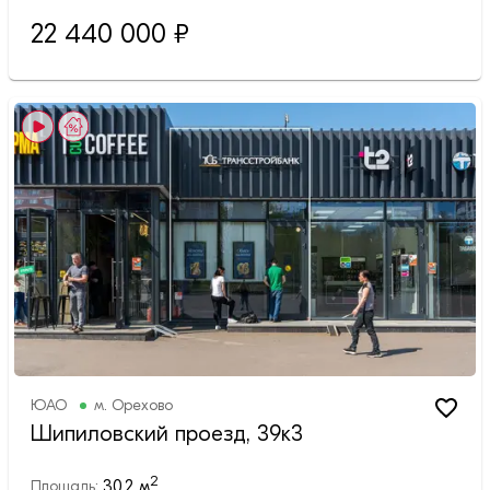
22 440 000
₽
ЮАО
м.
Орехово
Шипиловский проезд, 39к3
2
30.2
м
Площадь: