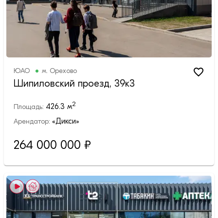
ЮАО
м.
Орехово
Шипиловский проезд, 39к3
2
426.3
м
Площадь:
«Дикси»
Арендатор:
264 000 000
₽