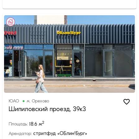
ЮАО
м.
Орехово
Шипиловский проезд, 39к3
2
18.6
м
Площадь:
стритфуд «ОБлин!Бург»
Арендатор: