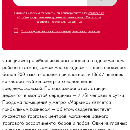
Нажимая кнопку «Отправить», вы подтверждаете свое
согласие на
обработку персональных данных в соответствии с Политикой
обработки персональных данных
Я также даю согласие на получение рекламных рассылок
Станция метро «Марьино» расположена в одноименном
районе столицы, самом многолюдном – здесь проживает
более 200 тысяч человек при плотности 18647 человек
на квадратный километр: это вдвое выше
среднемосковской. По пассажиропотоку станция
держится в «золотой середине» – 71751 человек в сутки.
Продажа помещений у метро «Марьино» является
прибыльным бизнесом – об этом свидетельствует
множество торговых центров, магазинов разного
торгового ассортимента, баров и пабов. Один из главных