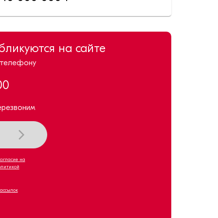
убликуются на сайте
 телефону
00
ерезвоним
согласие на
олитикой
рассылок