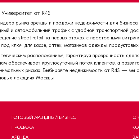
Университет от R4S.
лидера рынка аренды и продажи недвижимости для бизнес
дный и автомобильный трафик с удобной транспортной дос
щение street retail на первых этажах с просторными витри
под ключ для кафе, аптек, магазинов одежды, продуктовых 
тегическим расположением, гарантируя прозрачность сдело
лам обеспечивает круглосуточный поток клиентов, а развит
нимальных рисках. Выбирайте недвижимость от R4S — мы 
повых локациях Москвы.
ГОТОВЫЙ АРЕНДНЫЙ БИЗНЕС
О 
ПРОДАЖА
КО
АРЕНДА
ВА