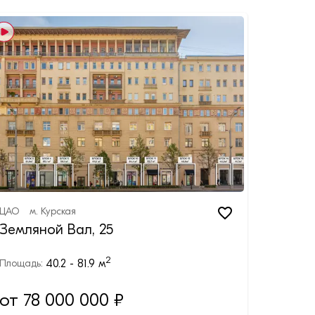
ЦАО
м.
Курская
Земляной Вал, 25
2
40.2 - 81.9
м
Площадь:
от 78 000 000 ₽