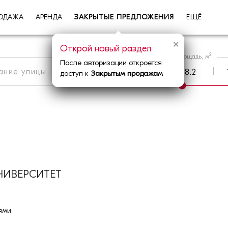
ОДАЖА
АРЕНДА
ЗАКРЫТЫЕ ПРЕДЛОЖЕНИЯ
ЕЩЁ
✕
Открой новый раздел
2
Площадь, м
После авторизации откроется
|
Метро
|
Округ
доступ к
Закрытым продажам
ИВЕРСИТЕТ
ми.